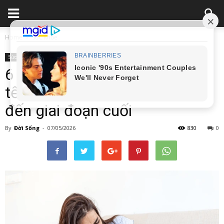
Home
Sức Khỏe
Sức Khỏe
6 cơn đau xuất hiện báo hiệu
tế bào u;ng th;ư đã phát triển
đến giai đoạn cuối
By
Đời Sống
-
07/05/2026
830
0