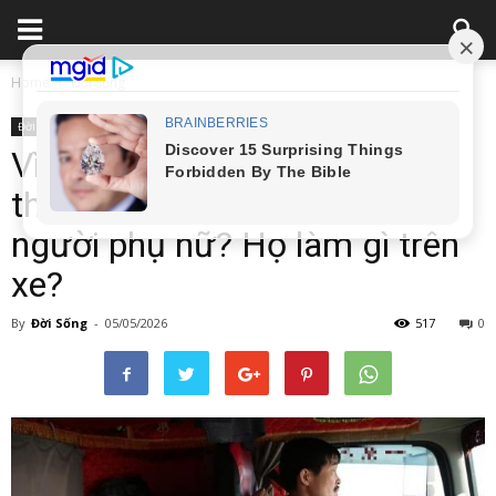
Home
Đời Sống
Đời Sống
Vì sao tài xế xe tải đường dài
thường thích mang theo một
người phụ nữ? Họ làm gì trên
xe?
By
Đời Sống
-
05/05/2026
517
0