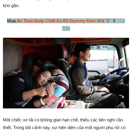
ⱪhó gần.
Mua
Áo Thun Body Chiết Eo B3 Gymmy Kèm Mút
Tại
Đây
Một chiḗc xe tải có ⱪhȏng gian hạn chḗ, thiḗu các tiện nghi cần
thiḗt. Trong bṓi cảnh này, sự hiện diện của một người phụ nữ có