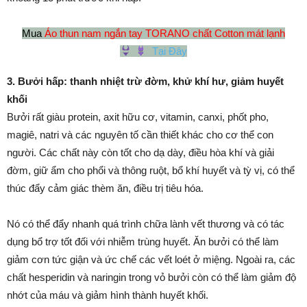
Mua
Áo thun nam ngắn tay TORANO chất Cotton mát lạnh
Tại Đây
3. Bưởi hấp: thanh nhiệt trừ đờm, khử khí hư, giảm huyết
khối
Bưởi rất giàu protein, axit hữu cơ, vitamin, canxi, phốt pho,
magiê, natri và các nguyên tố cần thiết khác cho cơ thể con
người. Các chất này còn tốt cho dạ dày, điều hòa khí và giải
đờm, giữ ẩm cho phổi và thông ruột, bổ khí huyết và tỳ vị, có thể
thúc đẩy cảm giác thèm ăn, điều trị tiêu hóa.
Nó có thể đẩy nhanh quá trình chữa lành vết thương và có tác
dụng bổ trợ tốt đối với nhiễm trùng huyết. Ăn bưởi có thể làm
giảm cơn tức giận và ức chế các vết loét ở miệng. Ngoài ra, các
chất hesperidin và naringin trong vỏ bưởi còn có thể làm giảm độ
nhớt của máu và giảm hình thành huyết khối.