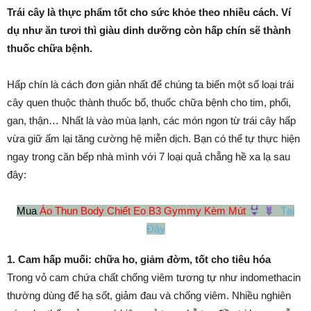
Trái cây là thực phẩm tốt cho sức khỏe theo nhiều cách. Ví
dụ như ăn tươi thì giàu dinh dưỡng còn hấp chín sẽ thành
thuốc chữa bệnh.
Hấp chín là cách đơn giản nhất để chúng ta biến một số loại trái
cây quen thuộc thành thuốc bổ, thuốc chữa bệnh cho tim, phổi,
gan, thận… Nhất là vào mùa lạnh, các món ngon từ trái cây hấp
vừa giữ ấm lại tăng cường hệ miễn dịch. Bạn có thể tự thực hiện
ngay trong căn bếp nhà mình với 7 loại quả chẳng hề xa lạ sau
đây:
Mua
Áo Thun Body Chiết Eo B3 Gymmy Kèm Mút
Tại
Đây
1. Cam hấp muối: chữa ho, giảm đờm, tốt cho tiêu hóa
Trong vỏ cam chứa chất chống viêm tương tự như indomethacin
thường dùng để hạ sốt, giảm đau và chống viêm. Nhiều nghiên