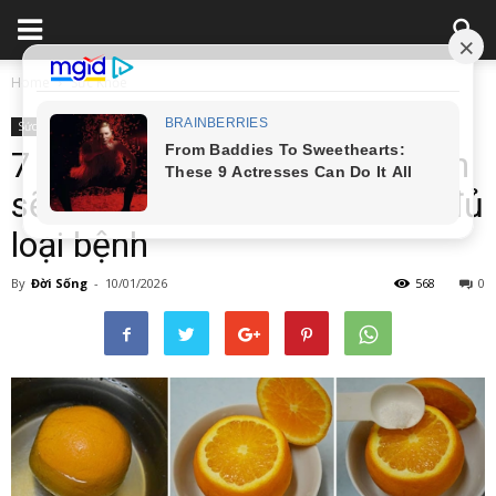
Home
Sức Khỏe
Sức Khỏe
7 loại trái cây chỉ cần hấp chín
sẽ trở thành thuốc bổ, chữa đủ
loại bệnh
By
Đời Sống
-
10/01/2026
568
0