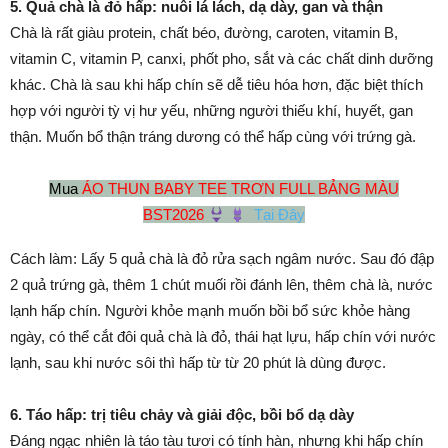
5. Quả chà là đỏ hấp: nuôi lá lách, dạ dày, gan và thận
Chà là rất giàu protein, chất béo, đường, caroten, vitamin B,
vitamin C, vitamin P, canxi, phốt pho, sắt và các chất dinh dưỡng
khác. Chà là sau khi hấp chín sẽ dễ tiêu hóa hơn, đặc biệt thích
hợp với người tỳ vị hư yếu, những người thiếu khí, huyết, gan
thận. Muốn bổ thận tráng dương có thể hấp cùng với trứng gà.
Mua
ÁO THUN BABY TEE TRƠN FULL BẢNG MÀU
BST2026
Tại Đây
Cách làm: Lấy 5 quả chà là đỏ rửa sạch ngâm nước. Sau đó đập
2 quả trứng gà, thêm 1 chút muối rồi đánh lên, thêm chà là, nước
lạnh hấp chín. Người khỏe mạnh muốn bồi bổ sức khỏe hàng
ngày, có thể cắt đôi quả chà là đỏ, thái hạt lựu, hấp chín với nước
lạnh, sau khi nước sôi thì hấp từ từ 20 phút là dùng được.
6. Táo hấp: trị tiêu chảy và giải độc, bồi bổ dạ dày
Đáng ngạc nhiên là táo tàu tươi có tính hàn, nhưng khi hấp chín