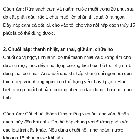
Cách làm: Rửa sạch cam và ngâm nước muối trong 20 phút sau
đó cắt phần đầu, rắc 1 chút muối lên phần thịt quả lộ ra ngoài.
Đậy nắp cam đã cắt lại, cho vào tô, cho vào nồi hấp cách thủy 15
phút là có thể dùng được.
2. Chuối hấp: thanh nhiệt, an thai, giữ ấm, chữa ho
Chuối có vị ngọt, tính lạnh, có thể thanh nhiệt và dưỡng ẩm cho
đường ruột, thúc đẩy nhu động đường tiêu hóa, hỗ trợ phụ nữ bị
động thai do nhiệt. Ăn chuối sau khi hấp không chỉ ngon mà còn
thích hợp với những người có thể trạng yếu, hay bị lạnh. Đặc
biệt, dùng chuối hột hầm đường phèn có tác dụng chữa ho mãn
tính.
Cách làm: Cắt chuối thành từng miếng vừa ăn, cho vào tô hấp
cách thủy đến khi chín. Có thể hấp chung với đường phèn với
các loại trái cây khác. Nếu dùng chuối hột, nhớ ngâm nước
khoảng 15 phút trước khi hấp.