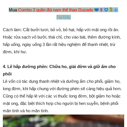
Mua
Combo 2 quần đùi nam thể thao Guzado
Tại Đây
Cách làm: Cắt bưởi tươi, bỏ vỏ, bỏ hạt, hấp với mật ong rồi ăn.
Hoặc rửa sạch vỏ bưởi, thái chỉ, cho vào bát, thêm đường kính,
hấp uống, ngày uống 3 lần rất hiệu nghiệm để thanh nhiệt, trừ
đờm, khí hư.
4. Lê hấp đường phèn: Chữa ho, giải đờm và giữ ẩm cho
phổi
Lê vốn có tác dụng thanh nhiệt và dưỡng ẩm cho phổi, giảm ho,
long đờm, khi hấp chung với đường phèn sẽ càng hiệu quả hơn.
Cũng có thể hấp lê với các vị thuốc long đờm, bột giảm ho hoặc
mật ong, đặc biệt thích hợp cho người bị hen suyễn, bệnh phổi
mãn tính và ho mãn tính.