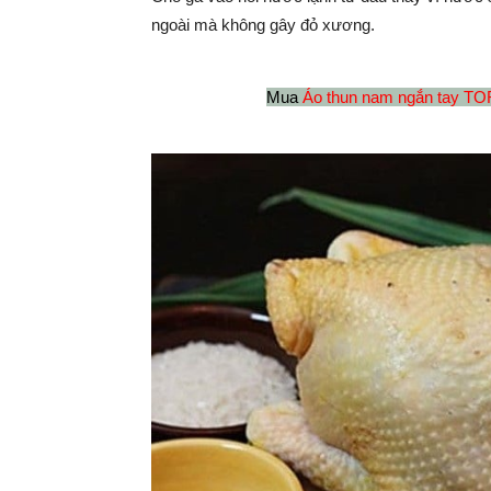
ngoài mà không gây đỏ xương.
Mua
Áo thun nam ngắn tay TO