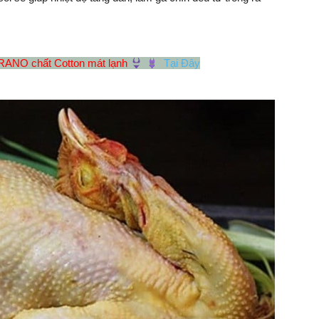
RANO chất Cotton mát lạnh
Tại Đây