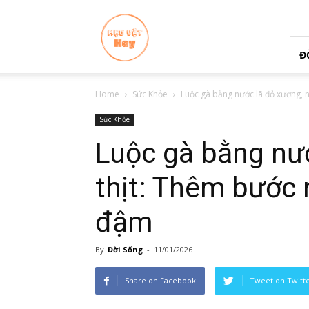
Đời
Sống
+
Đ
Home
Sức Khỏe
Luộc gà bằng nước lã đỏ xương, n
Sức Khỏe
Luộc gà bằng nướ
thịt: Thêm bước 
đậm
By
Đời Sống
-
11/01/2026
Share on Facebook
Tweet on Twitt