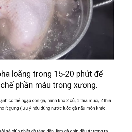
ha loãng trong 15-20 phút để
ạn chế phần máu trong xương.
ạnh có thể ngập con gà, hành khô 2 củ, 1 thìa muối, 2 thìa
ho ít gừng (lưu ý nếu dùng nước luộc gà nấu món khác,
i sẽ giúp nhiệt độ tăng dần, làm gà chín đều từ trong ra