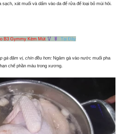
 sạch, xát muối và dấm vào da để rửa để loại bỏ mùi hôi.
 Eo B3 Gymmy Kèm Mút
Tại Đây
 gà đậm vị, chín đều hơn:
Ngâm gà vào nước muối pha
và hạn chế phần máu trong xương.