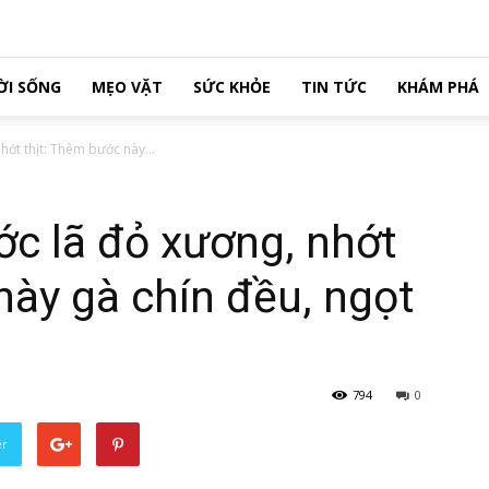
ỜI SỐNG
MẸO VẶT
SỨC KHỎE
TIN TỨC
KHÁM PHÁ
hớt thịt: Thêm bước này...
c lã đỏ xương, nhớt
này gà chín đều, ngọt
794
0
er