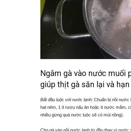
Ngâm gà vào nước muối p
giúp thịt gà săn lại và h
Bắt đầu luộc với nước lạnh:
Chuẩn bị nồi nước l
hạt nêm, 1 ít rượu nấu ăn hoặc ít nước mắm, c
nhiều gừng quá nước luộc sẽ có mùi nồng).
Cho gà vào nồi nước lạnh từ đầu thay vì nước sô